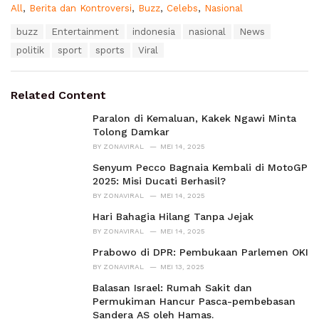
C
All
,
Berita dan Kontroversi
,
Buzz
,
Celebs
,
Nasional
a
T
buzz
Entertainment
indonesia
nasional
News
t
a
e
politik
sport
sports
Viral
g
g
s
o
:
r
Related Content
i
e
Paralon di Kemaluan, Kakek Ngawi Minta
s
Tolong Damkar
:
BY
ZONAVIRAL
MEI 14, 2025
Senyum Pecco Bagnaia Kembali di MotoGP
2025: Misi Ducati Berhasil?
BY
ZONAVIRAL
MEI 14, 2025
Hari Bahagia Hilang Tanpa Jejak
BY
ZONAVIRAL
MEI 14, 2025
Prabowo di DPR: Pembukaan Parlemen OKI
BY
ZONAVIRAL
MEI 13, 2025
Balasan Israel: Rumah Sakit dan
Permukiman Hancur Pasca-pembebasan
Sandera AS oleh Hamas.