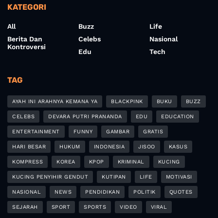
KATEGORI
All
Buzz
Life
Berita Dan
Celebs
Nasional
Kontroversi
Edu
Tech
TAG
AYAH INI ARAHNYA KEMANA YA
BLACKPINK
BUKU
BUZZ
CELEBS
DEVARA PUTRI PRANANDA
EDU
EDUCATION
ENTERTAINMENT
FUNNY
GAMBAR
GRATIS
HARI BESAR
HUKUM
INDONESIA
JISOO
KASUS
KOMPRESS
KOREA
KPOP
KRIMINAL
KUCING
KUCING PENYIHIR GENDUT
KUTIPAN
LIFE
MOTIVASI
NASIONAL
NEWS
PENDIDIKAN
POLITIK
QUOTES
SEJARAH
SPORT
SPORTS
VIDEO
VIRAL