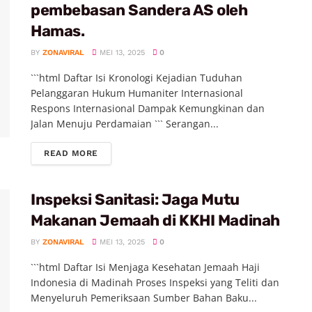
pembebasan Sandera AS oleh
Hamas.
BY
ZONAVIRAL
MEI 13, 2025
0
```html Daftar Isi Kronologi Kejadian Tuduhan
Pelanggaran Hukum Humaniter Internasional
Respons Internasional Dampak Kemungkinan dan
Jalan Menuju Perdamaian ``` Serangan...
READ MORE
Inspeksi Sanitasi: Jaga Mutu
Makanan Jemaah di KKHI Madinah
BY
ZONAVIRAL
MEI 13, 2025
0
```html Daftar Isi Menjaga Kesehatan Jemaah Haji
Indonesia di Madinah Proses Inspeksi yang Teliti dan
Menyeluruh Pemeriksaan Sumber Bahan Baku...