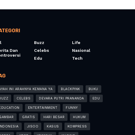
ATEGORI
l
Buzz
Life
erita Dan
Celebs
Nasional
ontroversi
Edu
Tech
AG
AYAH INI ARAHNYA KEMANA YA
BLACKPINK
BUKU
BUZZ
CELEBS
DEVARA PUTRI PRANANDA
EDU
EDUCATION
ENTERTAINMENT
FUNNY
GAMBAR
GRATIS
HARI BESAR
HUKUM
INDONESIA
JISOO
KASUS
KOMPRESS