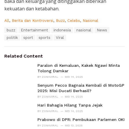
baka dan keluarga yang ditinggalkan diberikan
kekuatan dan ketabahan.
C
All
,
Berita dan Kontroversi
,
Buzz
,
Celebs
,
Nasional
a
T
buzz
Entertainment
indonesia
nasional
News
t
a
e
politik
sport
sports
Viral
g
g
s
o
:
r
Related Content
i
e
Paralon di Kemaluan, Kakek Ngawi Minta
s
Tolong Damkar
:
BY
ZONAVIRAL
MEI 14, 2025
Senyum Pecco Bagnaia Kembali di MotoGP
2025: Misi Ducati Berhasil?
BY
ZONAVIRAL
MEI 14, 2025
Hari Bahagia Hilang Tanpa Jejak
BY
ZONAVIRAL
MEI 14, 2025
Prabowo di DPR: Pembukaan Parlemen OKI
BY
ZONAVIRAL
MEI 13, 2025