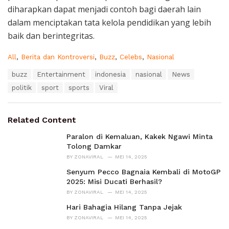
diharapkan dapat menjadi contoh bagi daerah lain
dalam menciptakan tata kelola pendidikan yang lebih
baik dan berintegritas.
C
All
,
Berita dan Kontroversi
,
Buzz
,
Celebs
,
Nasional
a
T
buzz
Entertainment
indonesia
nasional
News
t
a
e
politik
sport
sports
Viral
g
g
s
o
:
r
Related Content
i
e
Paralon di Kemaluan, Kakek Ngawi Minta
s
Tolong Damkar
:
BY
ZONAVIRAL
MEI 14, 2025
Senyum Pecco Bagnaia Kembali di MotoGP
2025: Misi Ducati Berhasil?
BY
ZONAVIRAL
MEI 14, 2025
Hari Bahagia Hilang Tanpa Jejak
BY
ZONAVIRAL
MEI 14, 2025