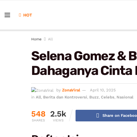
HOT
Home
All
Selena Gomez & B
Dahaganya Cinta
by
ZonaViral
April 10, 2025
in
All
,
Berita dan Kontroversi
,
Buzz
,
Celebs
,
Nasional
548
2.5k
Share on Facebo
SHARES
VIEWS