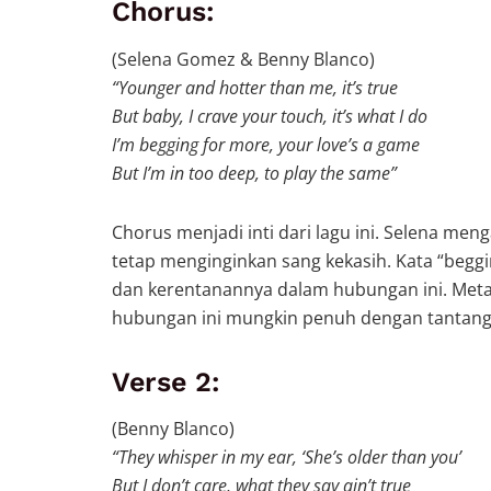
Chorus:
(Selena Gomez & Benny Blanco)
“Younger and hotter than me, it’s true
But baby, I crave your touch, it’s what I do
I’m begging for more, your love’s a game
But I’m in too deep, to play the same”
Chorus menjadi inti dari lagu ini. Selena meng
tetap menginginkan sang kekasih. Kata “begg
dan kerentanannya dalam hubungan ini. Meta
hubungan ini mungkin penuh dengan tantanga
Verse 2:
(Benny Blanco)
“They whisper in my ear, ‘She’s older than you’
But I don’t care, what they say ain’t true