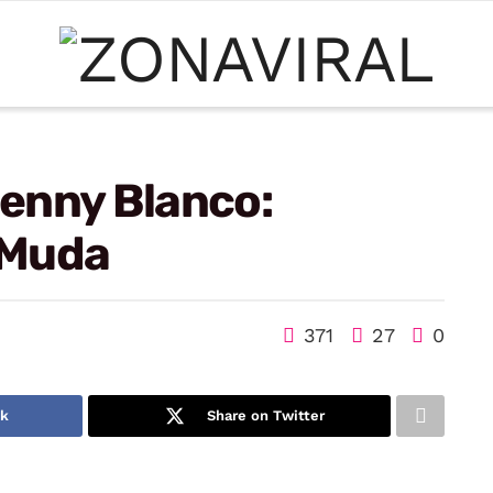
enny Blanco:
 Muda
371
27
0
ok
Share on Twitter