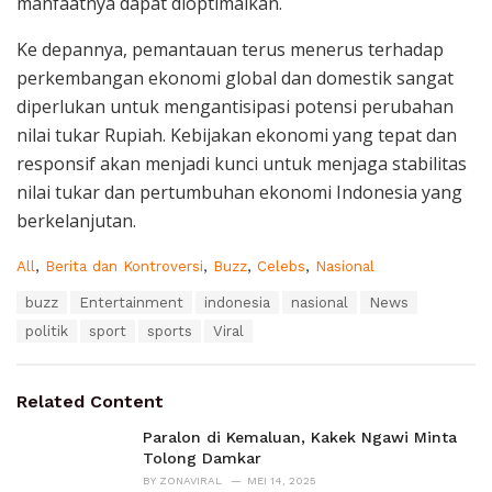
manfaatnya dapat dioptimalkan.
Ke depannya, pemantauan terus menerus terhadap
perkembangan ekonomi global dan domestik sangat
diperlukan untuk mengantisipasi potensi perubahan
nilai tukar Rupiah. Kebijakan ekonomi yang tepat dan
responsif akan menjadi kunci untuk menjaga stabilitas
nilai tukar dan pertumbuhan ekonomi Indonesia yang
berkelanjutan.
C
All
,
Berita dan Kontroversi
,
Buzz
,
Celebs
,
Nasional
a
T
buzz
Entertainment
indonesia
nasional
News
t
a
e
politik
sport
sports
Viral
g
g
s
o
:
r
Related Content
i
e
Paralon di Kemaluan, Kakek Ngawi Minta
s
Tolong Damkar
:
BY
ZONAVIRAL
MEI 14, 2025