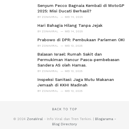
Senyum Pecco Bagnaia Kembali di MotoGP
2025: Misi Ducati Berhasil?
BY
ZONAVIRAL
MEI 14, 2025
Hari Bahagia Hilang Tanpa Jejak
BY
ZONAVIRAL
MEI 14, 2025
Prabowo di DPR: Pembukaan Parlemen OKI
BY
ZONAVIRAL
MEI 13, 2025
Balasan Israel: Rumah Sakit dan
Permukiman Hancur Pasca-pembebasan
Sandera AS oleh Hamas.
BY
ZONAVIRAL
MEI 13, 2025
Inspeksi Sanitasi: Jaga Mutu Makanan
Jemaah di KKHI Madinah
BY
ZONAVIRAL
MEI 13, 2025
BACK TO TOP
© 2024
ZonaViral
- Info Viral dan Tren Terkini. |
Blogarama -
Blog Directory