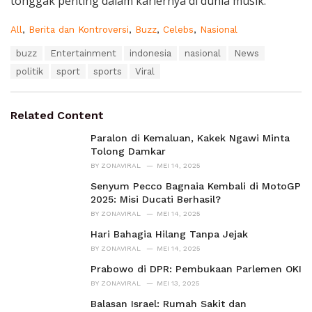
tonggak penting dalam kariernya di dunia musik.
C
All
,
Berita dan Kontroversi
,
Buzz
,
Celebs
,
Nasional
a
T
buzz
Entertainment
indonesia
nasional
News
t
a
e
politik
sport
sports
Viral
g
g
s
o
:
r
Related Content
i
e
Paralon di Kemaluan, Kakek Ngawi Minta
s
Tolong Damkar
:
BY
ZONAVIRAL
MEI 14, 2025
Senyum Pecco Bagnaia Kembali di MotoGP
2025: Misi Ducati Berhasil?
BY
ZONAVIRAL
MEI 14, 2025
Hari Bahagia Hilang Tanpa Jejak
BY
ZONAVIRAL
MEI 14, 2025
Prabowo di DPR: Pembukaan Parlemen OKI
BY
ZONAVIRAL
MEI 13, 2025
Balasan Israel: Rumah Sakit dan