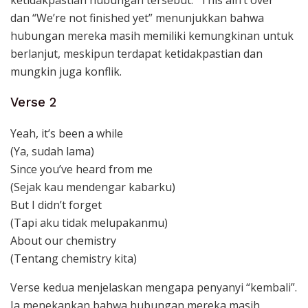
ketidakpastian hubungan tersebut. “This ain’t over”
dan “We’re not finished yet” menunjukkan bahwa
hubungan mereka masih memiliki kemungkinan untuk
berlanjut, meskipun terdapat ketidakpastian dan
mungkin juga konflik.
Verse 2
Yeah, it’s been a while
(Ya, sudah lama)
Since you’ve heard from me
(Sejak kau mendengar kabarku)
But I didn’t forget
(Tapi aku tidak melupakanmu)
About our chemistry
(Tentang chemistry kita)
Verse kedua menjelaskan mengapa penyanyi “kembali”.
Ia menekankan bahwa hubungan mereka masih