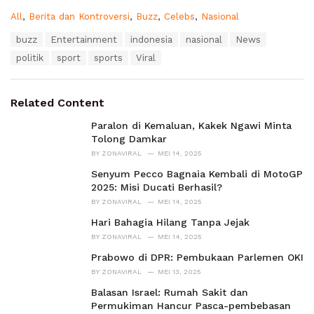
C
All
,
Berita dan Kontroversi
,
Buzz
,
Celebs
,
Nasional
a
T
buzz
Entertainment
indonesia
nasional
News
t
a
e
politik
sport
sports
Viral
g
g
s
o
:
r
Related Content
i
e
Paralon di Kemaluan, Kakek Ngawi Minta
s
Tolong Damkar
:
BY
ZONAVIRAL
MEI 14, 2025
Senyum Pecco Bagnaia Kembali di MotoGP
2025: Misi Ducati Berhasil?
BY
ZONAVIRAL
MEI 14, 2025
Hari Bahagia Hilang Tanpa Jejak
BY
ZONAVIRAL
MEI 14, 2025
Prabowo di DPR: Pembukaan Parlemen OKI
BY
ZONAVIRAL
MEI 13, 2025
Balasan Israel: Rumah Sakit dan
Permukiman Hancur Pasca-pembebasan