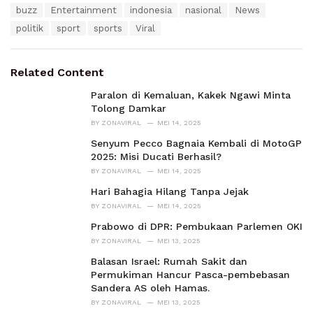
T
buzz
Entertainment
indonesia
nasional
News
t
a
e
politik
sport
sports
Viral
g
g
s
o
:
r
Related Content
i
e
Paralon di Kemaluan, Kakek Ngawi Minta
s
Tolong Damkar
:
BY
ZONAVIRAL
MEI 14, 2025
Senyum Pecco Bagnaia Kembali di MotoGP
2025: Misi Ducati Berhasil?
BY
ZONAVIRAL
MEI 14, 2025
Hari Bahagia Hilang Tanpa Jejak
BY
ZONAVIRAL
MEI 14, 2025
Prabowo di DPR: Pembukaan Parlemen OKI
BY
ZONAVIRAL
MEI 13, 2025
Balasan Israel: Rumah Sakit dan
Permukiman Hancur Pasca-pembebasan
Sandera AS oleh Hamas.
BY
ZONAVIRAL
MEI 13, 2025