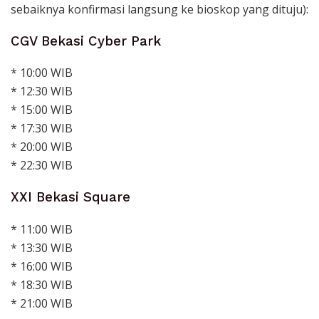
sebaiknya konfirmasi langsung ke bioskop yang dituju):
CGV Bekasi Cyber Park
* 10:00 WIB
* 12:30 WIB
* 15:00 WIB
* 17:30 WIB
* 20:00 WIB
* 22:30 WIB
XXI Bekasi Square
* 11:00 WIB
* 13:30 WIB
* 16:00 WIB
* 18:30 WIB
* 21:00 WIB