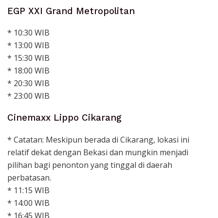
EGP XXI Grand Metropolitan
* 10:30 WIB
* 13:00 WIB
* 15:30 WIB
* 18:00 WIB
* 20:30 WIB
* 23:00 WIB
Cinemaxx Lippo Cikarang
* Catatan: Meskipun berada di Cikarang, lokasi ini
relatif dekat dengan Bekasi dan mungkin menjadi
pilihan bagi penonton yang tinggal di daerah
perbatasan.
* 11:15 WIB
* 14:00 WIB
* 16:45 WIB