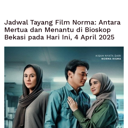
Jadwal Tayang Film Norma: Antara
Mertua dan Menantu di Bioskop
Bekasi pada Hari Ini, 4 April 2025