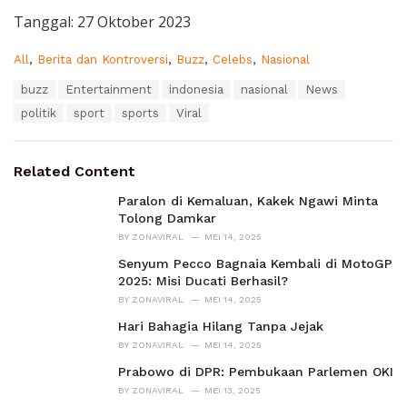
Tanggal: 27 Oktober 2023
C
All
,
Berita dan Kontroversi
,
Buzz
,
Celebs
,
Nasional
a
T
buzz
Entertainment
indonesia
nasional
News
t
a
e
politik
sport
sports
Viral
g
g
s
o
:
r
Related Content
i
e
Paralon di Kemaluan, Kakek Ngawi Minta
s
Tolong Damkar
:
BY
ZONAVIRAL
MEI 14, 2025
Senyum Pecco Bagnaia Kembali di MotoGP
2025: Misi Ducati Berhasil?
BY
ZONAVIRAL
MEI 14, 2025
Hari Bahagia Hilang Tanpa Jejak
BY
ZONAVIRAL
MEI 14, 2025
Prabowo di DPR: Pembukaan Parlemen OKI
BY
ZONAVIRAL
MEI 13, 2025