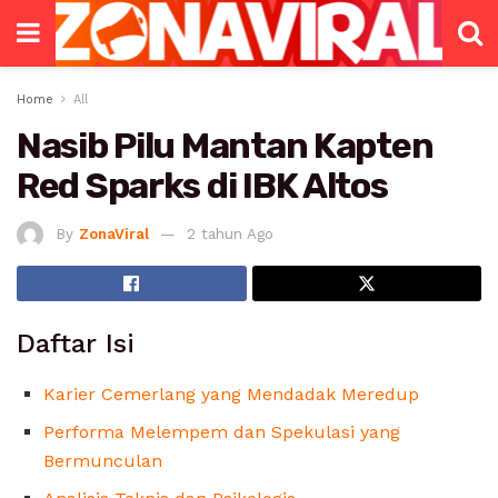
Home
All
Nasib Pilu Mantan Kapten
Red Sparks di IBK Altos
By
ZonaViral
2 tahun Ago
Daftar Isi
Karier Cemerlang yang Mendadak Meredup
Performa Melempem dan Spekulasi yang
Bermunculan