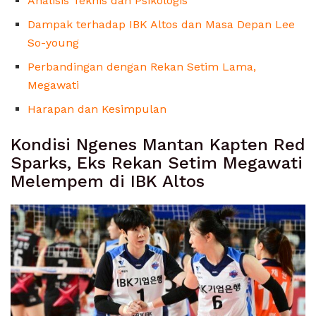
Analisis Teknis dan Psikologis
Dampak terhadap IBK Altos dan Masa Depan Lee
So-young
Perbandingan dengan Rekan Setim Lama,
Megawati
Harapan dan Kesimpulan
Kondisi Ngenes Mantan Kapten Red
Sparks, Eks Rekan Setim Megawati
Melempem di IBK Altos