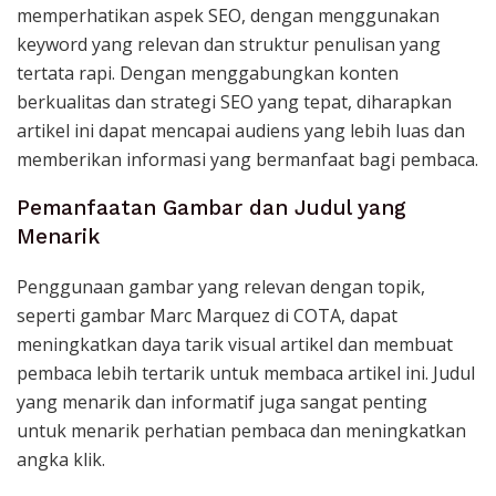
memperhatikan aspek SEO, dengan menggunakan
keyword yang relevan dan struktur penulisan yang
tertata rapi. Dengan menggabungkan konten
berkualitas dan strategi SEO yang tepat, diharapkan
artikel ini dapat mencapai audiens yang lebih luas dan
memberikan informasi yang bermanfaat bagi pembaca.
Pemanfaatan Gambar dan Judul yang
Menarik
Penggunaan gambar yang relevan dengan topik,
seperti gambar Marc Marquez di COTA, dapat
meningkatkan daya tarik visual artikel dan membuat
pembaca lebih tertarik untuk membaca artikel ini. Judul
yang menarik dan informatif juga sangat penting
untuk menarik perhatian pembaca dan meningkatkan
angka klik.