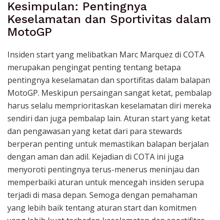
Kesimpulan: Pentingnya
Keselamatan dan Sportivitas dalam
MotoGP
Insiden start yang melibatkan Marc Marquez di COTA
merupakan pengingat penting tentang betapa
pentingnya keselamatan dan sportifitas dalam balapan
MotoGP. Meskipun persaingan sangat ketat, pembalap
harus selalu memprioritaskan keselamatan diri mereka
sendiri dan juga pembalap lain. Aturan start yang ketat
dan pengawasan yang ketat dari para stewards
berperan penting untuk memastikan balapan berjalan
dengan aman dan adil. Kejadian di COTA ini juga
menyoroti pentingnya terus-menerus meninjau dan
memperbaiki aturan untuk mencegah insiden serupa
terjadi di masa depan. Semoga dengan pemahaman
yang lebih baik tentang aturan start dan komitmen