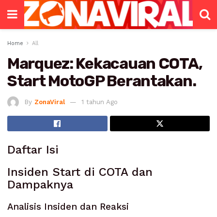
Home
All
Marquez: Kekacauan COTA,
Start MotoGP Berantakan.
By
ZonaViral
1 tahun Ago
Daftar Isi
Insiden Start di COTA dan
Dampaknya
Analisis Insiden dan Reaksi