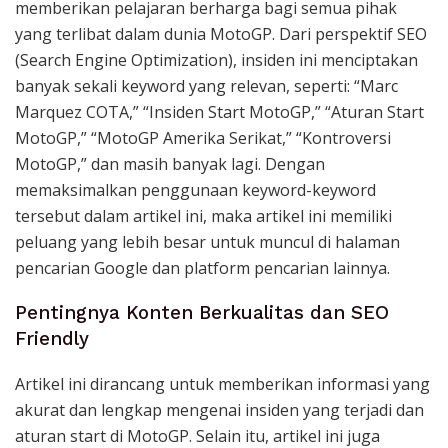
memberikan pelajaran berharga bagi semua pihak
yang terlibat dalam dunia MotoGP. Dari perspektif SEO
(Search Engine Optimization), insiden ini menciptakan
banyak sekali keyword yang relevan, seperti: “Marc
Marquez COTA,” “Insiden Start MotoGP,” “Aturan Start
MotoGP,” “MotoGP Amerika Serikat,” “Kontroversi
MotoGP,” dan masih banyak lagi. Dengan
memaksimalkan penggunaan keyword-keyword
tersebut dalam artikel ini, maka artikel ini memiliki
peluang yang lebih besar untuk muncul di halaman
pencarian Google dan platform pencarian lainnya.
Pentingnya Konten Berkualitas dan SEO
Friendly
Artikel ini dirancang untuk memberikan informasi yang
akurat dan lengkap mengenai insiden yang terjadi dan
aturan start di MotoGP. Selain itu, artikel ini juga