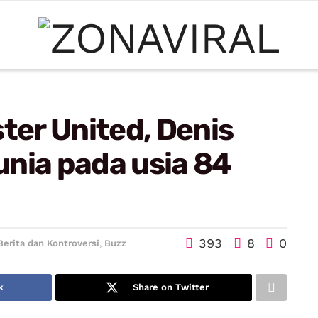
er United, Denis
nia pada usia 84
393
8
0
Berita dan Kontroversi
,
Buzz
k
Share on Twitter