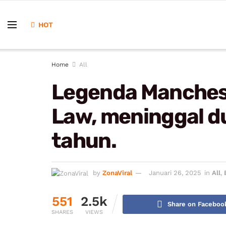
HOT
Home
All
Legenda Manchest
Law, meninggal du
tahun.
by
ZonaViral
Januari 26, 2025
in
All
,
551
2.5k
Share on Faceboo
SHARES
VIEWS