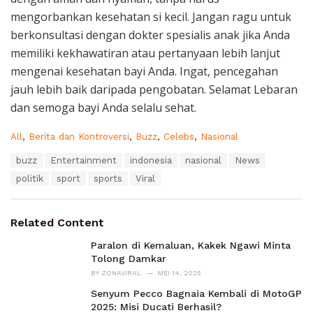
mengorbankan kesehatan si kecil. Jangan ragu untuk
berkonsultasi dengan dokter spesialis anak jika Anda
memiliki kekhawatiran atau pertanyaan lebih lanjut
mengenai kesehatan bayi Anda. Ingat, pencegahan
jauh lebih baik daripada pengobatan. Selamat Lebaran
dan semoga bayi Anda selalu sehat.
C
All
,
Berita dan Kontroversi
,
Buzz
,
Celebs
,
Nasional
a
T
buzz
Entertainment
indonesia
nasional
News
t
a
e
politik
sport
sports
Viral
g
g
s
o
:
r
Related Content
i
e
Paralon di Kemaluan, Kakek Ngawi Minta
s
Tolong Damkar
:
BY
ZONAVIRAL
MEI 14, 2025
Senyum Pecco Bagnaia Kembali di MotoGP
2025: Misi Ducati Berhasil?