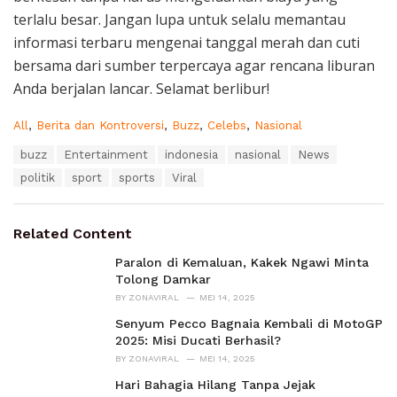
terlalu besar. Jangan lupa untuk selalu memantau
informasi terbaru mengenai tanggal merah dan cuti
bersama dari sumber terpercaya agar rencana liburan
Anda berjalan lancar. Selamat berlibur!
C
All
,
Berita dan Kontroversi
,
Buzz
,
Celebs
,
Nasional
a
T
buzz
Entertainment
indonesia
nasional
News
t
a
e
politik
sport
sports
Viral
g
g
s
o
:
r
Related Content
i
e
Paralon di Kemaluan, Kakek Ngawi Minta
s
Tolong Damkar
:
BY
ZONAVIRAL
MEI 14, 2025
Senyum Pecco Bagnaia Kembali di MotoGP
2025: Misi Ducati Berhasil?
BY
ZONAVIRAL
MEI 14, 2025
Hari Bahagia Hilang Tanpa Jejak