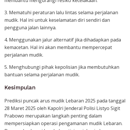
membantu mengurangi resiko kecelakaan.
3. Mematuhi peraturan lalu lintas selama perjalanan
mudik. Hal ini untuk keselamatan diri sendiri dan
pengguna jalan lainnya.
4. Menggunakan jalur alternatif jika dihadapkan pada
kemacetan. Hal ini akan membantu mempercepat
perjalanan mudik.
5. Menghubungi pihak kepolisian jika membutuhkan
bantuan selama perjalanan mudik.
Kesimpulan
Prediksi puncak arus mudik Lebaran 2025 pada tanggal
28 Maret 2025 oleh Kapolri Jenderal Polisi Listyo Sigit
Prabowo merupakan langkah penting dalam
mempersiapkan operasi pengamanan mudik Lebaran.