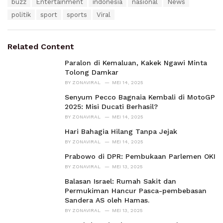
T
buzz
Entertainment
indonesia
nasional
News
t
a
e
politik
sport
sports
Viral
g
g
s
o
:
r
Related Content
i
e
Paralon di Kemaluan, Kakek Ngawi Minta
s
Tolong Damkar
:
BY
ZONAVIRAL
MEI 14, 2025
Senyum Pecco Bagnaia Kembali di MotoGP
2025: Misi Ducati Berhasil?
BY
ZONAVIRAL
MEI 14, 2025
Hari Bahagia Hilang Tanpa Jejak
BY
ZONAVIRAL
MEI 14, 2025
Prabowo di DPR: Pembukaan Parlemen OKI
BY
ZONAVIRAL
MEI 13, 2025
Balasan Israel: Rumah Sakit dan
Permukiman Hancur Pasca-pembebasan
Sandera AS oleh Hamas.
BY
ZONAVIRAL
MEI 13, 2025