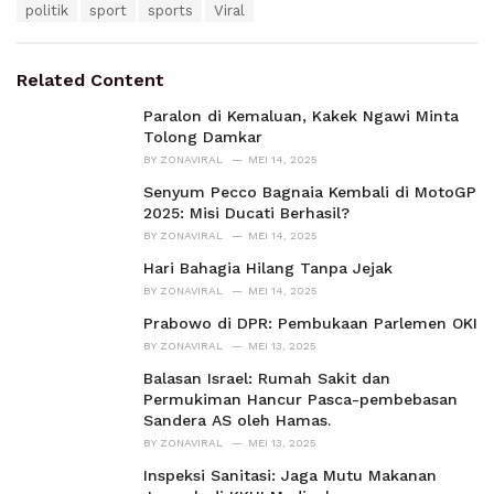
e
politik
sport
sports
Viral
g
g
s
o
:
r
Related Content
i
e
Paralon di Kemaluan, Kakek Ngawi Minta
s
Tolong Damkar
:
BY
ZONAVIRAL
MEI 14, 2025
Senyum Pecco Bagnaia Kembali di MotoGP
2025: Misi Ducati Berhasil?
BY
ZONAVIRAL
MEI 14, 2025
Hari Bahagia Hilang Tanpa Jejak
BY
ZONAVIRAL
MEI 14, 2025
Prabowo di DPR: Pembukaan Parlemen OKI
BY
ZONAVIRAL
MEI 13, 2025
Balasan Israel: Rumah Sakit dan
Permukiman Hancur Pasca-pembebasan
Sandera AS oleh Hamas.
BY
ZONAVIRAL
MEI 13, 2025
Inspeksi Sanitasi: Jaga Mutu Makanan