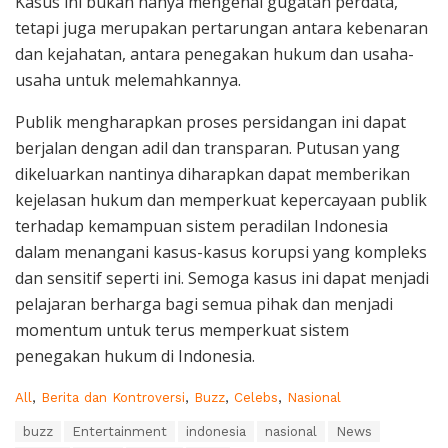
Kasus ini bukan hanya mengenai gugatan perdata,
tetapi juga merupakan pertarungan antara kebenaran
dan kejahatan, antara penegakan hukum dan usaha-
usaha untuk melemahkannya.
Publik mengharapkan proses persidangan ini dapat
berjalan dengan adil dan transparan. Putusan yang
dikeluarkan nantinya diharapkan dapat memberikan
kejelasan hukum dan memperkuat kepercayaan publik
terhadap kemampuan sistem peradilan Indonesia
dalam menangani kasus-kasus korupsi yang kompleks
dan sensitif seperti ini. Semoga kasus ini dapat menjadi
pelajaran berharga bagi semua pihak dan menjadi
momentum untuk terus memperkuat sistem
penegakan hukum di Indonesia.
C
All
,
Berita dan Kontroversi
,
Buzz
,
Celebs
,
Nasional
a
T
buzz
Entertainment
indonesia
nasional
News
t
a