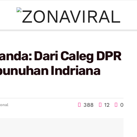
anda: Dari Caleg DPR
bunuhan Indriana
388
12
0
onal