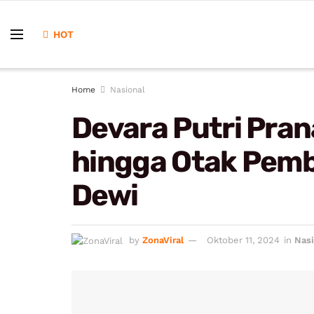
HOT
Home
Nasional
Devara Putri Pran
hingga Otak Pem
Dewi
by
ZonaViral
Oktober 11, 2024
in
Nasi