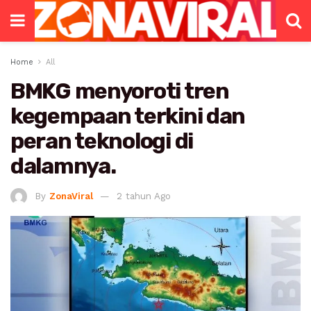
Home
All
BMKG menyoroti tren
kegempaan terkini dan
peran teknologi di
dalamnya.
By
ZonaViral
2 tahun Ago