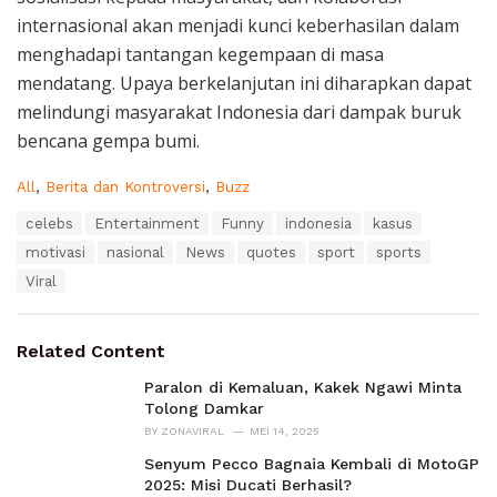
internasional akan menjadi kunci keberhasilan dalam
menghadapi tantangan kegempaan di masa
mendatang. Upaya berkelanjutan ini diharapkan dapat
melindungi masyarakat Indonesia dari dampak buruk
bencana gempa bumi.
C
All
,
Berita dan Kontroversi
,
Buzz
a
T
celebs
Entertainment
Funny
indonesia
kasus
t
a
e
motivasi
nasional
News
quotes
sport
sports
g
g
s
Viral
o
:
r
i
e
Related Content
s
:
Paralon di Kemaluan, Kakek Ngawi Minta
Tolong Damkar
BY
ZONAVIRAL
MEI 14, 2025
Senyum Pecco Bagnaia Kembali di MotoGP
2025: Misi Ducati Berhasil?