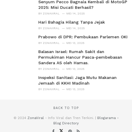
Senyum Pecco Bagnaia Kembali di MotoGP
2025: Misi Ducati Berhasil?
BY
ZONAVIRAL
MEI 14, 2025
Hari Bahagia Hilang Tanpa Jejak
BY
ZONAVIRAL
MEI 14, 2025
Prabowo di DPR: Pembukaan Parlemen OKI
BY
ZONAVIRAL
MEI 13, 2025
Balasan Israel: Rumah Sakit dan
Permukiman Hancur Pasca-pembebasan
Sandera AS oleh Hamas.
BY
ZONAVIRAL
MEI 13, 2025
Inspeksi Sanitasi: Jaga Mutu Makanan
Jemaah di KKHI Madinah
BY
ZONAVIRAL
MEI 13, 2025
BACK TO TOP
© 2024
ZonaViral
- Info Viral dan Tren Terkini. |
Blogarama -
Blog Directory