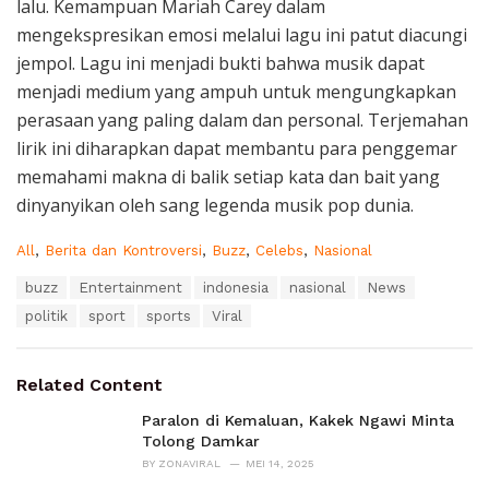
lalu. Kemampuan Mariah Carey dalam
mengekspresikan emosi melalui lagu ini patut diacungi
jempol. Lagu ini menjadi bukti bahwa musik dapat
menjadi medium yang ampuh untuk mengungkapkan
perasaan yang paling dalam dan personal. Terjemahan
lirik ini diharapkan dapat membantu para penggemar
memahami makna di balik setiap kata dan bait yang
dinyanyikan oleh sang legenda musik pop dunia.
C
All
,
Berita dan Kontroversi
,
Buzz
,
Celebs
,
Nasional
a
T
buzz
Entertainment
indonesia
nasional
News
t
a
e
politik
sport
sports
Viral
g
g
s
o
:
r
Related Content
i
e
Paralon di Kemaluan, Kakek Ngawi Minta
s
Tolong Damkar
:
BY
ZONAVIRAL
MEI 14, 2025