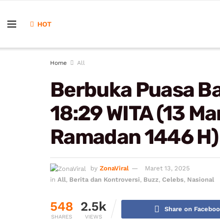
HOT
Home
All
Berbuka Puasa Ba
18:29 WITA (13 M
Ramadan 1446 H)
by
ZonaViral
Maret 13, 2025
in
All
,
Berita dan Kontroversi
,
Buzz
,
Celebs
,
Nasional
548
2.5k
Share on Facebo
SHARES
VIEWS