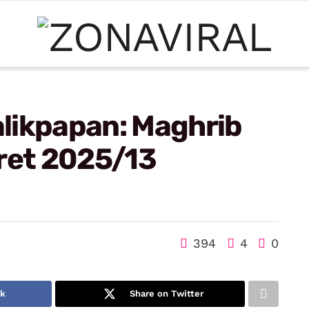
likpapan: Maghrib
aret 2025/13
394
4
0
ok
Share on Twitter