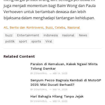
juga menjadi momentum bagi Baim Wong dan Paula
Verhoeven untuk bertambah dewasa dan lebih
bijaksana dalam menghadapi tantangan kehidupan.
C
All
,
Berita dan Kontroversi
,
Buzz
,
Celebs
,
Nasional
a
T
buzz
Entertainment
indonesia
nasional
News
t
a
e
politik
sport
sports
Viral
g
g
s
o
:
r
Related Content
i
e
Paralon di Kemaluan, Kakek Ngawi Minta
s
Tolong Damkar
:
BY
ZONAVIRAL
MEI 14, 2025
Senyum Pecco Bagnaia Kembali di MotoGP
2025: Misi Ducati Berhasil?
BY
ZONAVIRAL
MEI 14, 2025
Hari Bahagia Hilang Tanpa Jejak
BY
ZONAVIRAL
MEI 14, 2025