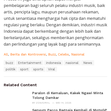
pembelajaran bagi seluruh pelaku industri musik, baik
artis, pencipta lagu, maupun perusahaan rekaman,
untuk senantiasa menghargai hak cipta dan mematuhi
regulasi yang berlaku. Dengan demikian, industri musik
Indonesia dapat berkembang dengan lebih baik dan
berkelanjutan, sekaligus memberikan penghormatan
dan perlindungan yang layak bagi para senimannya.
C
All
,
Berita dan Kontroversi
,
Buzz
,
Celebs
,
Nasional
a
T
buzz
Entertainment
indonesia
nasional
News
t
a
e
politik
sport
sports
Viral
g
g
s
o
:
r
Related Content
i
e
Paralon di Kemaluan, Kakek Ngawi Minta
s
Tolong Damkar
:
BY
ZONAVIRAL
MEI 14, 2025
Senyum Pecco Bagnaia Kembali di MotoGP