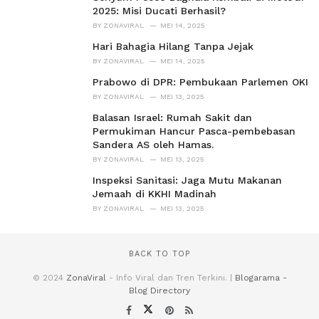
2025: Misi Ducati Berhasil?
BY
ZONAVIRAL
MEI 14, 2025
Hari Bahagia Hilang Tanpa Jejak
BY
ZONAVIRAL
MEI 14, 2025
Prabowo di DPR: Pembukaan Parlemen OKI
BY
ZONAVIRAL
MEI 13, 2025
Balasan Israel: Rumah Sakit dan
Permukiman Hancur Pasca-pembebasan
Sandera AS oleh Hamas.
BY
ZONAVIRAL
MEI 13, 2025
Inspeksi Sanitasi: Jaga Mutu Makanan
Jemaah di KKHI Madinah
BY
ZONAVIRAL
MEI 13, 2025
BACK TO TOP
© 2024
ZonaViral
- Info Viral dan Tren Terkini. |
Blogarama -
Blog Directory